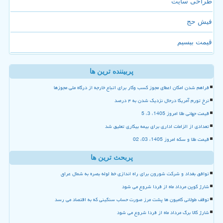
طراحی سایت
فیش حج
قیمت بیسیم
پربیننده ترین ها
فراهم شدن امکان اعطای مجوز کسب وکار برای اتباع خارجه از درگاه ملی مجوزها
نرخ تورم آمریکا درحال نزدیک شدن به ۴ درصد
قیمت جهانی طلا امروز 1405، 3، 5
تعدادی از الزامات اداری برای بیمه بیکاری تعلیق شد
قیمت طلا و سکه امروز 1405، 03، 02
پربحث ترین ها
توافق بغداد و شرکت شورون برای راه اندازی خط لوله بصره به شمال عراق
شارژ کوپن مرداد ماه از فردا شروع می شود
توقف طولانی کامیون ها پشت مرز صورت حساب سنگینی که به اقتصاد می رسد
شارژ کالا برگ مرداد ماه از فردا شروع می شود