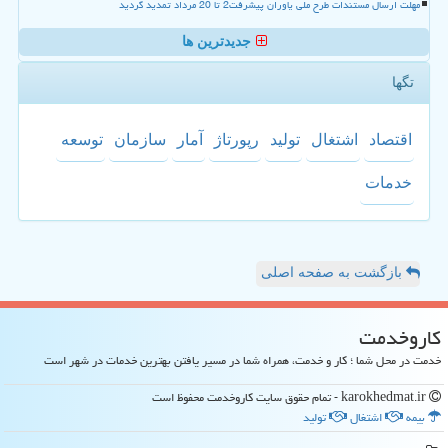
مهلت ارسال مستندات طرح ملی یاوران پیشرفت2 تا 20 مرداد تمدید گردید
جدیدترین ها
تگها
اقتصاد
اشتغال
تولید
رپورتاژ
آمار
سازمان
توسعه
خدمات
بازگشت به صفحه اصلی
كاروخدمت
خدمت در محل شما ؛ کار و خدمت، همراه شما در مسیر یافتن بهترین خدمات در شهر است
karokhedmat.ir - تمام حقوق سایت كاروخدمت محفوظ است
بیمه
اشتغال
تولید