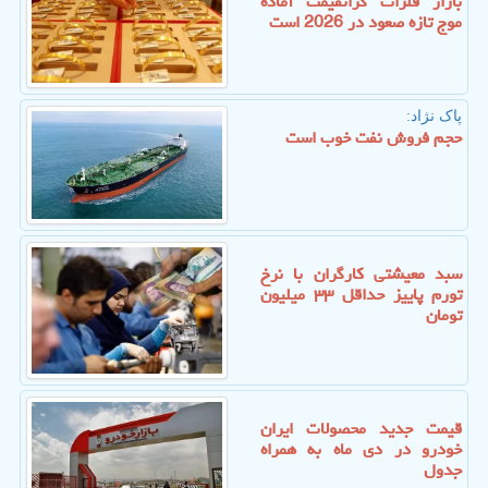
بازار فلزات گرانقیمت آماده
موج تازه صعود در 2026 است
پاک نژاد:
حجم فروش نفت خوب است
سبد معیشتی کارگران با نرخ
تورم پاییز حداقل ۳۳ میلیون
تومان
قیمت جدید محصولات ایران
خودرو در دی ماه به همراه
جدول