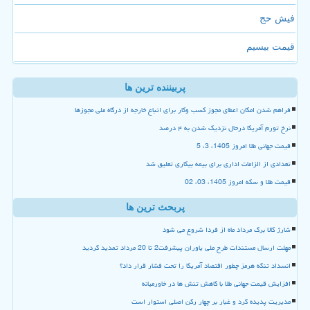
فیش حج
قیمت بیسیم
پربیننده ترین ها
فراهم شدن امکان اعطای مجوز کسب وکار برای اتباع خارجه از درگاه ملی مجوزها
نرخ تورم آمریکا درحال نزدیک شدن به ۴ درصد
قیمت جهانی طلا امروز 1405، 3، 5
تعدادی از الزامات اداری برای بیمه بیکاری تعلیق شد
قیمت طلا و سکه امروز 1405، 03، 02
پربحث ترین ها
شارژ کالا برگ مرداد ماه از فردا شروع می شود
مهلت ارسال مستندات طرح ملی یاوران پیشرفت2 تا 20 مرداد تمدید گردید
انسداد تنگه هرمز چطور اقتصاد آمریکا را تحت فشار قرار داد؟
افزایش قیمت جهانی طلا با کاهش تنش ها در خاورمیانه
مدیریت پدیده گرد و غبار بر چهار رکن اصلی استوار است